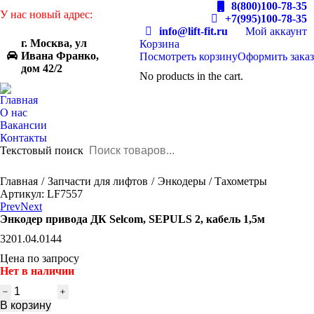
8(800)100-78-35
У нас новый адрес:
+7(995)100-78-35
info@lift-fit.ru
Мой аккаунт
г. Москва, ул
Корзина
Ивана Франко,
Посмотреть корзину
Оформить заказ
дом 42/2
No products in the cart.
Главная
О нас
Вакансии
Контакты
Текстовый поиск
You are here:
Главная
Запчасти для лифтов
Энкодеры / Тахометры
Артикул: LF7557
Prev
Next
Энкодер привода ДК Selcom, SEPULS 2, кабель 1,5м
3201.04.0144
Цена по запросу
Нет в наличии
Количество
товара
В корзину