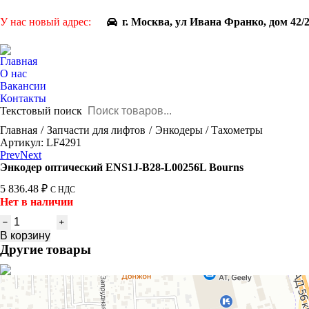
У нас новый адрес:
г. Москва, ул Ивана Франко, дом 42/
Главная
О нас
Вакансии
Контакты
Текстовый поиск
You are here:
Главная
Запчасти для лифтов
Энкодеры / Тахометры
Артикул: LF4291
Prev
Next
Энкодер оптический ENS1J-B28-L00256L Bourns
5 836.48
₽
С НДС
Нет в наличии
Количество
товара
В корзину
Энкодер
Другие товары
оптический
ENS1J-
B28-
L00256L
Bourns