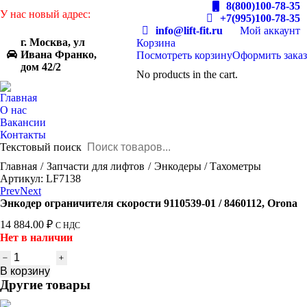
8(800)100-78-35
У нас новый адрес:
+7(995)100-78-35
info@lift-fit.ru
Мой аккаунт
г. Москва, ул
Корзина
Ивана Франко,
Посмотреть корзину
Оформить заказ
дом 42/2
No products in the cart.
Главная
О нас
Вакансии
Контакты
Текстовый поиск
You are here:
Главная
Запчасти для лифтов
Энкодеры / Тахометры
Артикул: LF7138
Prev
Next
Энкодер ограничителя скорости 9110539-01 / 8460112, Orona
14 884.00
₽
С НДС
Нет в наличии
Количество
товара
В корзину
Энкодер
Другие товары
ограничителя
скорости