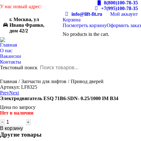
8(800)100-78-35
У нас новый адрес:
+7(995)100-78-35
info@lift-fit.ru
Мой аккаунт
г. Москва, ул
Корзина
Ивана Франко,
Посмотреть корзину
Оформить заказ
дом 42/2
No products in the cart.
Главная
О нас
Вакансии
Контакты
Текстовый поиск
You are here:
Главная
Запчасти для лифтов
Привод дверей
Артикул: LF8325
Prev
Next
Электродвигатель ESQ 71B6-SDN- 0.25/1000 IM B34
Цена по запросу
Нет в наличии
Количество
товара
В корзину
Электродвигатель
Другие товары
ESQ