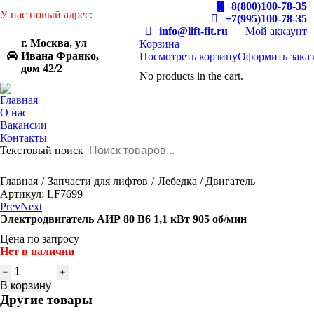
8(800)100-78-35
У нас новый адрес:
+7(995)100-78-35
info@lift-fit.ru
Мой аккаунт
г. Москва, ул
Корзина
Ивана Франко,
Посмотреть корзину
Оформить заказ
дом 42/2
No products in the cart.
Главная
О нас
Вакансии
Контакты
Текстовый поиск
You are here:
Главная
Запчасти для лифтов
Лебедка / Двигатель
Артикул: LF7699
Prev
Next
Электродвигатель АИР 80 В6 1,1 кВт 905 об/мин
Цена по запросу
Нет в наличии
Количество
товара
В корзину
Электродвигатель
Другие товары
АИР