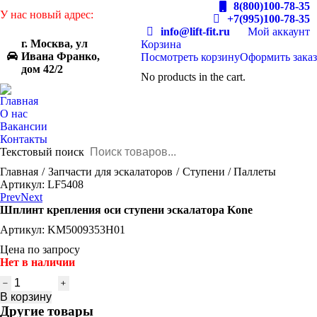
8(800)100-78-35
У нас новый адрес:
+7(995)100-78-35
info@lift-fit.ru
Мой аккаунт
г. Москва, ул
Корзина
Ивана Франко,
Посмотреть корзину
Оформить заказ
дом 42/2
No products in the cart.
Главная
О нас
Вакансии
Контакты
Текстовый поиск
You are here:
Главная
Запчасти для эскалаторов
Ступени / Паллеты
Артикул: LF5408
Prev
Next
Шплинт крепления оси ступени эскалатора Kone
Артикул: KM5009353H01
Цена по запросу
Нет в наличии
Количество
товара
В корзину
Шплинт
Другие товары