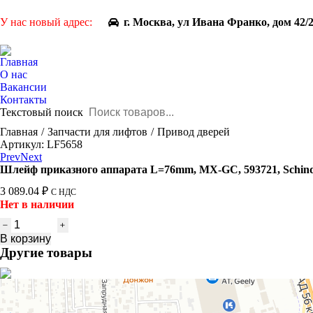
У нас новый адрес:
г. Москва, ул Ивана Франко, дом 42/
Главная
О нас
Вакансии
Контакты
Текстовый поиск
You are here:
Главная
Запчасти для лифтов
Привод дверей
Артикул: LF5658
Prev
Next
Шлейф приказного аппарата L=76mm, MX-GC, 593721, Schind
3 089.04
₽
С НДС
Нет в наличии
Количество
товара
В корзину
Шлейф
Другие товары
приказного
аппарата
L=76mm,
MX-
GC,