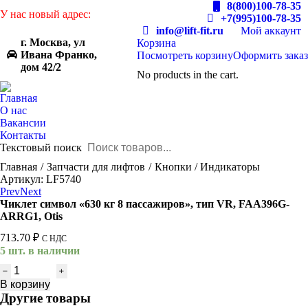
8(800)100-78-35
У нас новый адрес:
+7(995)100-78-35
info@lift-fit.ru
Мой аккаунт
г. Москва, ул
Корзина
Ивана Франко,
Посмотреть корзину
Оформить заказ
дом 42/2
No products in the cart.
Главная
О нас
Вакансии
Контакты
Текстовый поиск
You are here:
Главная
Запчасти для лифтов
Кнопки / Индикаторы
Артикул: LF5740
Prev
Next
Чиклет символ «630 кг 8 пассажиров», тип VR, FAA396G-
ARRG1, Otis
713.70
₽
С НДС
5 шт. в наличии
Количество
товара
В корзину
Чиклет
Другие товары
символ