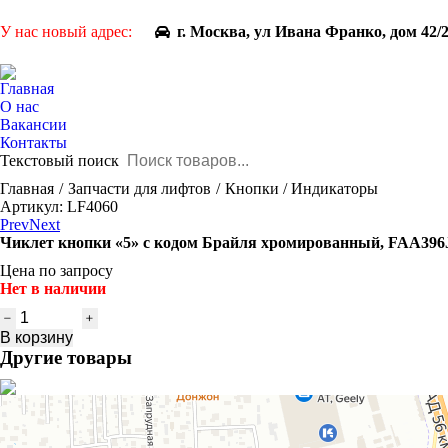
У нас новый адрес:
г. Москва, ул Ивана Франко, дом 42/
Главная
О нас
Вакансии
Контакты
Текстовый поиск
You are here:
Главная
Запчасти для лифтов
Кнопки / Индикаторы
Артикул: LF4060
Prev
Next
Чиклет кнопки «5» с кодом Брайля хромированный, FAA396J1
Цена по запросу
Нет в наличии
Количество
товара
В корзину
Чиклет
Другие товары
кнопки
"5"
с
кодом
Брайля