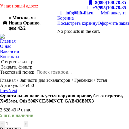
8(800)100-78-35
У нас новый адрес:
+7(995)100-78-35
info@lift-fit.ru
Мой аккаунт
г. Москва, ул
Корзина
Ивана Франко,
Посмотреть корзину
Оформить заказ
дом 42/2
No products in the cart.
Главная
О нас
Вакансии
Контакты
Открыть фильтр
Закрыть фильтр
Текстовый поиск
You are here:
Главная
Запчасти для эскалаторов
Гребенки / Устья
Артикул: LF5450
Prev
Next
Фронтальная панель устья поручня правое, без отверстия,
Х=53мм, Otis 506NCE/606NCT GAB438BNX3
2 628.49
₽
С НДС
5 шт. в наличии
Количество
товара