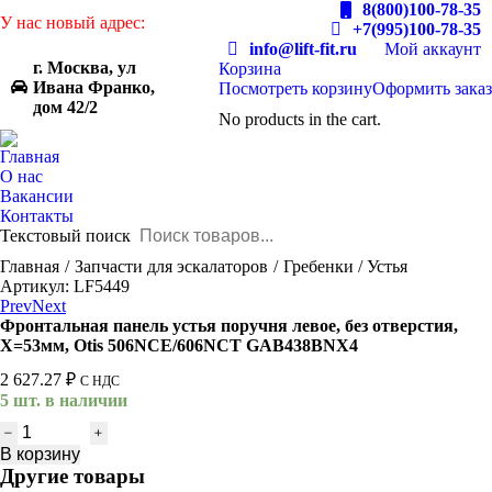
8(800)100-78-35
У нас новый адрес:
+7(995)100-78-35
info@lift-fit.ru
Мой аккаунт
г. Москва, ул
Корзина
Ивана Франко,
Посмотреть корзину
Оформить заказ
дом 42/2
No products in the cart.
Главная
О нас
Вакансии
Контакты
Текстовый поиск
You are here:
Главная
Запчасти для эскалаторов
Гребенки / Устья
Артикул: LF5449
Prev
Next
Фронтальная панель устья поручня левое, без отверстия,
Х=53мм, Otis 506NCE/606NCT GAB438BNX4
2 627.27
₽
С НДС
5 шт. в наличии
Количество
товара
В корзину
Фронтальная
Другие товары
панель