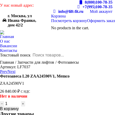
8(800)100-78-35
У нас новый адрес:
+7(995)100-78-35
info@lift-fit.ru
Мой аккаунт
г. Москва, ул
Корзина
Ивана Франко,
Посмотреть корзину
Оформить заказ
дом 42/2
No products in the cart.
Главная
О нас
Вакансии
Контакты
Текстовый поиск
You are here:
Главная
Запчасти для лифтов
Фотозавесы
Артикул: LF7037
Prev
Next
Фотозавеса L20 ZAA24590V1, Memco
ZAA24590V1
26 840.00
₽
С НДС
Нет в наличии
Количество
товара
В корзину
Фотозавеса
Другие товары