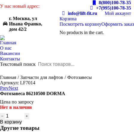
8(800)100-78-35
У нас новый адрес:
+7(995)100-78-35
info@lift-fit.ru
Мой аккаунт
г. Москва, ул
Корзина
Ивана Франко,
Посмотреть корзину
Оформить заказ
дом 42/2
No products in the cart.
Главная
О нас
Вакансии
Контакты
Текстовый поиск
You are here:
Главная
Запчасти для лифтов
Фотозавесы
Артикул: LF7014
Prev
Next
Фотозавеса 86210500 DORMA
Цена по запросу
Нет в наличии
Количество
товара
В корзину
Фотозавеса
Другие товары
86210500