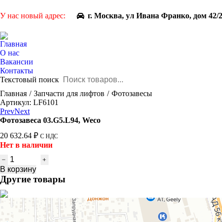
У нас новый адрес:
г. Москва, ул Ивана Франко, дом 42/
Главная
О нас
Вакансии
Контакты
Текстовый поиск
You are here:
Главная
Запчасти для лифтов
Фотозавесы
Артикул: LF6101
Prev
Next
Фотозавеса 03.G5.L94, Weco
20 632.64
₽
С НДС
Нет в наличии
Количество
товара
В корзину
Фотозавеса
Другие товары
03.G5.L94,
Weco