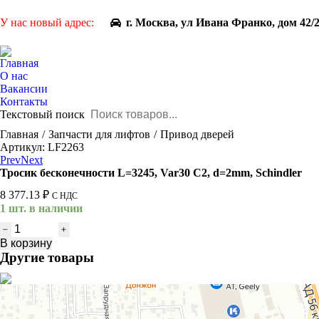
У нас новый адрес:
г. Москва, ул Ивана Франко, дом 42/
Главная
О нас
Вакансии
Контакты
Текстовый поиск
You are here:
Главная
Запчасти для лифтов
Привод дверей
Артикул: LF2263
Prev
Next
Тросик бесконечности L=3245, Var30 C2, d=2mm, Schindler
8 377.13
₽
С НДС
1 шт. в наличии
Количество
товара
В корзину
Тросик
Другие товары
бесконечности
L=3245,
Var30
C2,
d=2mm,