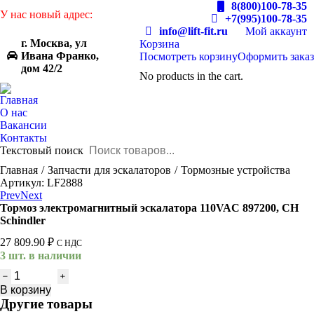
8(800)100-78-35
У нас новый адрес:
+7(995)100-78-35
info@lift-fit.ru
Мой аккаунт
г. Москва, ул
Корзина
Ивана Франко,
Посмотреть корзину
Оформить заказ
дом 42/2
No products in the cart.
Главная
О нас
Вакансии
Контакты
Текстовый поиск
You are here:
Главная
Запчасти для эскалаторов
Тормозные устройства
Артикул: LF2888
Prev
Next
Тормоз электромагнитный эскалатора 110VAC 897200, CH
Schindler
27 809.90
₽
С НДС
3 шт. в наличии
Количество
товара
В корзину
Тормоз
Другие товары
электромагнитный