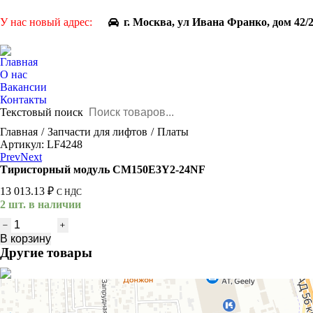
У нас новый адрес:
г. Москва, ул Ивана Франко, дом 42/
Главная
О нас
Вакансии
Контакты
Текстовый поиск
You are here:
Главная
Запчасти для лифтов
Платы
Артикул: LF4248
Prev
Next
Тиристорный модуль CM150E3Y2-24NF
13 013.13
₽
С НДС
2 шт. в наличии
Количество
товара
В корзину
Тиристорный
Другие товары
модуль
CM150E3Y2-
24NF