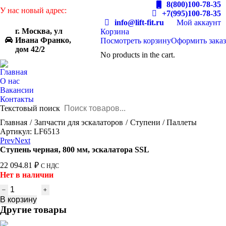
8(800)100-78-35
У нас новый адрес:
+7(995)100-78-35
info@lift-fit.ru
Мой аккаунт
г. Москва, ул
Корзина
Ивана Франко,
Посмотреть корзину
Оформить заказ
дом 42/2
No products in the cart.
Главная
О нас
Вакансии
Контакты
Текстовый поиск
You are here:
Главная
Запчасти для эскалаторов
Ступени / Паллеты
Артикул: LF6513
Prev
Next
Ступень черная, 800 мм, эскалатора SSL
22 094.81
₽
С НДС
Нет в наличии
Количество
товара
В корзину
Ступень
Другие товары
черная,
800