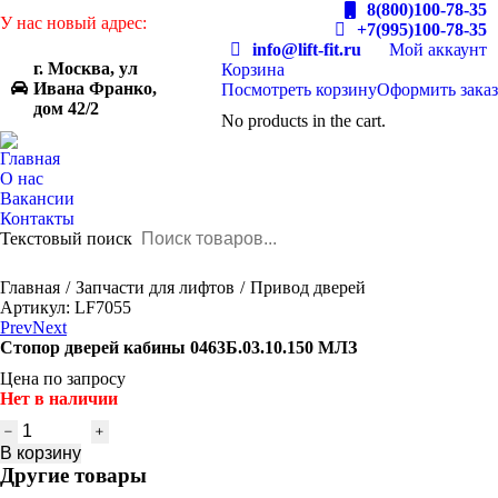
8(800)100-78-35
У нас новый адрес:
+7(995)100-78-35
info@lift-fit.ru
Мой аккаунт
г. Москва, ул
Корзина
Ивана Франко,
Посмотреть корзину
Оформить заказ
дом 42/2
No products in the cart.
Главная
О нас
Вакансии
Контакты
Текстовый поиск
You are here:
Главная
Запчасти для лифтов
Привод дверей
Артикул: LF7055
Prev
Next
Стопор дверей кабины 0463Б.03.10.150 МЛЗ
Цена по запросу
Нет в наличии
Количество
товара
В корзину
Стопор
Другие товары
дверей