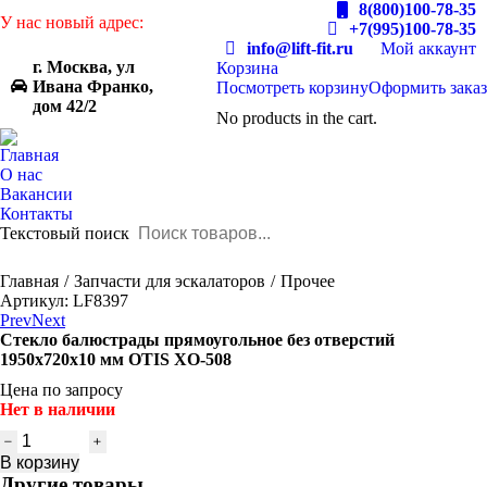
8(800)100-78-35
У нас новый адрес:
+7(995)100-78-35
info@lift-fit.ru
Мой аккаунт
г. Москва, ул
Корзина
Ивана Франко,
Посмотреть корзину
Оформить заказ
дом 42/2
No products in the cart.
Главная
О нас
Вакансии
Контакты
Текстовый поиск
You are here:
Главная
Запчасти для эскалаторов
Прочее
Артикул: LF8397
Prev
Next
Стекло балюстрады прямоугольное без отверстий
1950x720x10 мм OTIS XO-508
Цена по запросу
Нет в наличии
Количество
товара
В корзину
Стекло
Другие товары