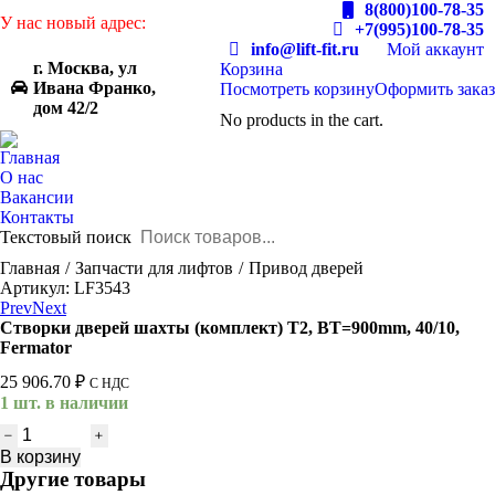
8(800)100-78-35
У нас новый адрес:
+7(995)100-78-35
info@lift-fit.ru
Мой аккаунт
г. Москва, ул
Корзина
Ивана Франко,
Посмотреть корзину
Оформить заказ
дом 42/2
No products in the cart.
Главная
О нас
Вакансии
Контакты
Текстовый поиск
You are here:
Главная
Запчасти для лифтов
Привод дверей
Артикул: LF3543
Prev
Next
Створки дверей шахты (комплект) T2, BT=900mm, 40/10,
Fermator
25 906.70
₽
С НДС
1 шт. в наличии
Количество
товара
В корзину
Створки
Другие товары
дверей