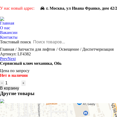
У нас новый адрес:
г. Москва, ул Ивана Франко, дом 42/
Главная
О нас
Вакансии
Контакты
Текстовый поиск
You are here:
Главная
Запчасти для лифтов
Освещение / Диспетчеризация
Артикул: LF4382
Prev
Next
Сервисный ключ механика, Обь
Цена по запросу
Нет в наличии
Количество
товара
В корзину
Сервисный
Другие товары
ключ
механика,
Обь