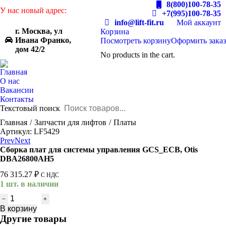
8(800)100-78-35
У нас новый адрес:
+7(995)100-78-35
info@lift-fit.ru
Мой аккаунт
г. Москва, ул
Корзина
Ивана Франко,
Посмотреть корзину
Оформить заказ
дом 42/2
No products in the cart.
Главная
О нас
Вакансии
Контакты
Текстовый поиск
You are here:
Главная
Запчасти для лифтов
Платы
Артикул: LF5429
Prev
Next
Сборка плат для системы управления GCS_ECB, Otis
DBA26800AH5
76 315.27
₽
С НДС
1 шт. в наличии
Количество
товара
В корзину
Сборка
Другие товары
плат