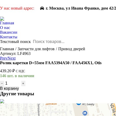
У нас новый адрес:
г. Москва, ул Ивана Франко, дом 42/
Главная
О нас
Вакансии
Контакты
Текстовый поиск
You are here:
Главная
Запчасти для лифтов
Привод дверей
Артикул: LF4963
Prev
Next
Ролик каретки D=55мм FAA5394A50 / FAA456X1, Otis
439.20
₽
С НДС
146 шт. в наличии
Количество
товара
В корзину
Ролик
Другие товары
каретки
D=55мм
FAA5394A50
/
FAA456X1,