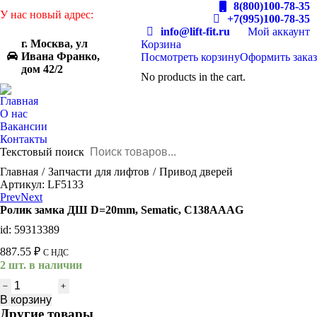
8(800)100-78-35
У нас новый адрес:
+7(995)100-78-35
info@lift-fit.ru
Мой аккаунт
г. Москва, ул
Корзина
Ивана Франко,
Посмотреть корзину
Оформить заказ
дом 42/2
No products in the cart.
Главная
О нас
Вакансии
Контакты
Текстовый поиск
You are here:
Главная
Запчасти для лифтов
Привод дверей
Артикул: LF5133
Prev
Next
Ролик замка ДШ D=20mm, Sematic, C138АААG
id: 59313389
887.55
₽
С НДС
2 шт. в наличии
Количество
товара
В корзину
Ролик
Другие товары