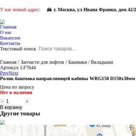
У нас новый адрес:
г. Москва, ул Ивана Франко, дом 42/
Главная
О нас
Вакансии
Контакты
Текстовый поиск
You are here:
Главная
Запчасти для лифтов
Башмаки / Вкладыши
Артикул: LF7644
Prev
Next
Ролик башмака направляющей кабины WRG150 D150x38мм
Цена по запросу
Нет в наличии
Количество
товара
В корзину
Ролик
Другие товары
башмака
направляющей
кабины
WRG150