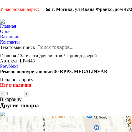
У нас новый адрес:
г. Москва, ул Ивана Франко, дом 42/
Главная
О нас
Вакансии
Контакты
Текстовый поиск
You are here:
Главная
Запчасти для лифтов
Привод дверей
Артикул: LF4448
Prev
Next
Ремень полиуретановый 30 RPP8, MEGALINEAR
Цена по запросу
Нет в наличии
Количество
товара
В корзину
Ремень
Другие товары
полиуретановый
30
RPP8,
MEGALINEAR