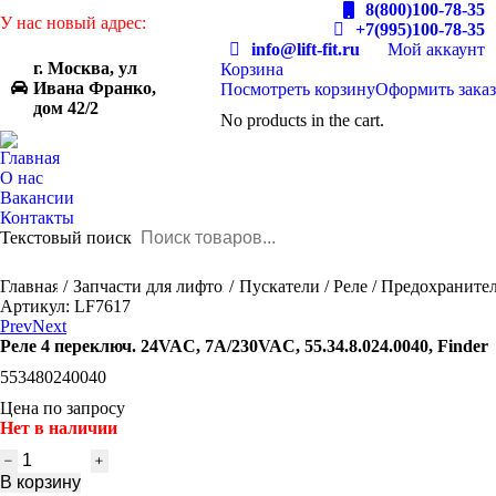
8(800)100-78-35
У нас новый адрес:
+7(995)100-78-35
info@lift-fit.ru
Мой аккаунт
г. Москва, ул
Корзина
Ивана Франко,
Посмотреть корзину
Оформить заказ
дом 42/2
No products in the cart.
Главная
О нас
Вакансии
Контакты
Текстовый поиск
You are here:
Главная
Запчасти для лифтов
Пускатели / Реле / Предохраните
Артикул: LF7617
Prev
Next
Реле 4 переключ. 24VAC, 7A/230VAC, 55.34.8.024.0040, Finder
553480240040
Цена по запросу
Нет в наличии
Количество
товара
В корзину