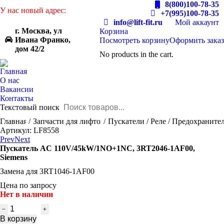
8(800)100-78-35
У нас новый адрес:
+7(995)100-78-35
info@lift-fit.ru
Мой аккаунт
г. Москва, ул
Корзина
Ивана Франко,
Посмотреть корзину
Оформить заказ
дом 42/2
No products in the cart.
Главная
О нас
Вакансии
Контакты
Текстовый поиск
You are here:
Главная
Запчасти для лифтов
Пускатели / Реле / Предохраните
Артикул: LF8558
Prev
Next
Пускатель AC 110V/45kW/1NO+1NC, 3RT2046-1AF00,
Siemens
Замена для 3RT1046-1AF00
Цена по запросу
Нет в наличии
Количество
товара
В корзину