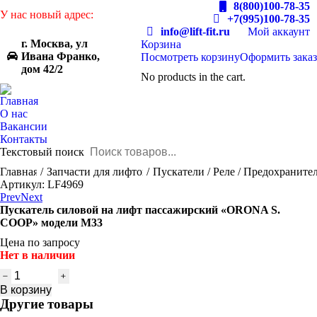
8(800)100-78-35
У нас новый адрес:
+7(995)100-78-35
info@lift-fit.ru
Мой аккаунт
г. Москва, ул
Корзина
Ивана Франко,
Посмотреть корзину
Оформить заказ
дом 42/2
No products in the cart.
Главная
О нас
Вакансии
Контакты
Текстовый поиск
You are here:
Главная
Запчасти для лифтов
Пускатели / Реле / Предохраните
Артикул: LF4969
Prev
Next
Пускатель силовой на лифт пассажирский «ORONA S.
COOP» модели М33
Цена по запросу
Нет в наличии
Количество
товара
В корзину
Пускатель
Другие товары
силовой