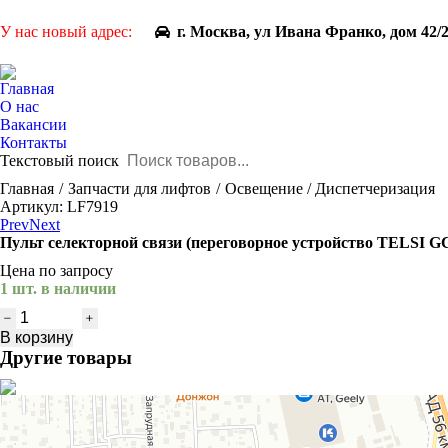
У нас новый адрес:
г. Москва, ул Ивана Франко, дом 42/
Главная
О нас
Вакансии
Контакты
Текстовый поиск
You are here:
Главная
Запчасти для лифтов
Освещение / Диспетчеризация
Артикул: LF7919
Prev
Next
Пульт селекторной связи (переговорное устройство TELSI G
Цена по запросу
1 шт. в наличии
Количество
товара
В корзину
Пульт
Другие товары
селекторной
связи
(переговорное
устройство
TELSI