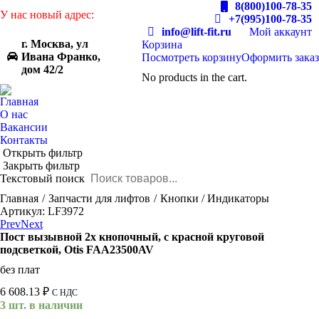
8(800)100-78-35
У нас новый адрес:
+7(995)100-78-35
info@lift-fit.ru
Мой аккаунт
г. Москва, ул
Корзина
Ивана Франко,
Посмотреть корзину
Оформить заказ
дом 42/2
No products in the cart.
Главная
О нас
Вакансии
Контакты
Открыть фильтр
Закрыть фильтр
Текстовый поиск
You are here:
Главная
Запчасти для лифтов
Кнопки / Индикаторы
Артикул: LF3972
Prev
Next
Пост вызывной 2х кнопочный, с красной круговой
подсветкой, Otis FAA23500AV
без плат
6 608.13
₽
С НДС
3 шт. в наличии