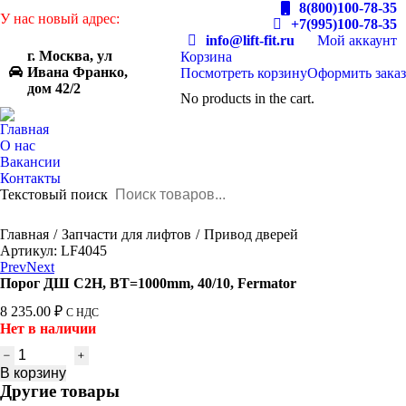
8(800)100-78-35
У нас новый адрес:
+7(995)100-78-35
info@lift-fit.ru
Мой аккаунт
г. Москва, ул
Корзина
Ивана Франко,
Посмотреть корзину
Оформить заказ
дом 42/2
No products in the cart.
Главная
О нас
Вакансии
Контакты
Текстовый поиск
You are here:
Главная
Запчасти для лифтов
Привод дверей
Артикул: LF4045
Prev
Next
Порог ДШ C2H, BT=1000mm, 40/10, Fermator
8 235.00
₽
С НДС
Нет в наличии
Количество
товара
В корзину
Порог
Другие товары
ДШ