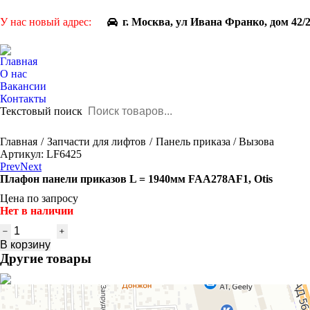
У нас новый адрес:
г. Москва, ул Ивана Франко, дом 42/
Главная
О нас
Вакансии
Контакты
Текстовый поиск
You are here:
Главная
Запчасти для лифтов
Панель приказа / Вызова
Артикул: LF6425
Prev
Next
Плафон панели приказов L = 1940мм FAA278AF1, Otis
Цена по запросу
Нет в наличии
Количество
товара
В корзину
Плафон
Другие товары
панели
приказов
L
=