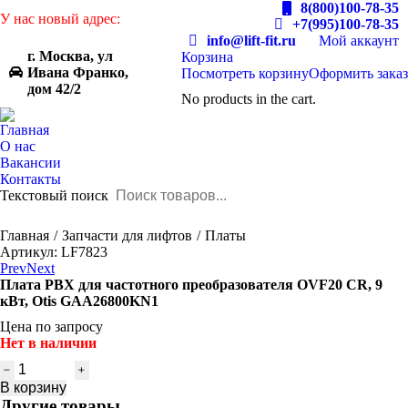
8(800)100-78-35
У нас новый адрес:
+7(995)100-78-35
info@lift-fit.ru
Мой аккаунт
г. Москва, ул
Корзина
Ивана Франко,
Посмотреть корзину
Оформить заказ
дом 42/2
No products in the cart.
Главная
О нас
Вакансии
Контакты
Текстовый поиск
You are here:
Главная
Запчасти для лифтов
Платы
Артикул: LF7823
Prev
Next
Плата PBX для частотного преобразователя OVF20 CR, 9
кВт, Otis GAA26800KN1
Цена по запросу
Нет в наличии
Количество
товара
В корзину
Плата
Другие товары