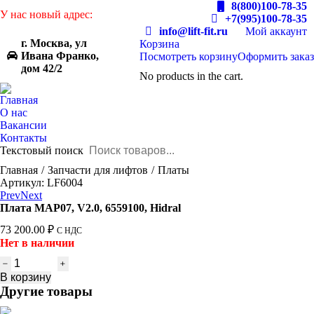
8(800)100-78-35
У нас новый адрес:
+7(995)100-78-35
info@lift-fit.ru
Мой аккаунт
г. Москва, ул
Корзина
Ивана Франко,
Посмотреть корзину
Оформить заказ
дом 42/2
No products in the cart.
Главная
О нас
Вакансии
Контакты
Текстовый поиск
You are here:
Главная
Запчасти для лифтов
Платы
Артикул: LF6004
Prev
Next
Плата MAP07, V2.0, 6559100, Hidral
73 200.00
₽
С НДС
Нет в наличии
Количество
товара
В корзину
Плата
Другие товары
MAP07,
V2.0,