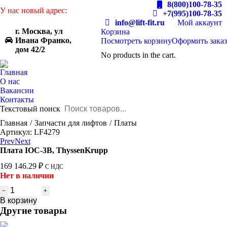
8(800)100-78-35
У нас новый адрес:
+7(995)100-78-35
info@lift-fit.ru
Мой аккаунт
г. Москва, ул
Корзина
Ивана Франко,
Посмотреть корзину
Оформить заказ
дом 42/2
No products in the cart.
Главная
О нас
Вакансии
Контакты
Текстовый поиск
You are here:
Главная
Запчасти для лифтов
Платы
Артикул: LF4279
Prev
Next
Плата IOC-3B, ThyssenKrupp
169 146.29
₽
С НДС
Нет в наличии
Количество
товара
В корзину
Плата
Другие товары
IOC-
3B,