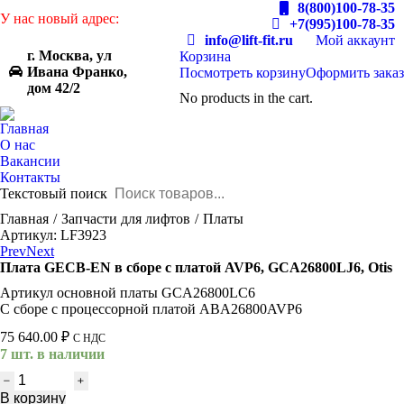
8(800)100-78-35
У нас новый адрес:
+7(995)100-78-35
info@lift-fit.ru
Мой аккаунт
г. Москва, ул
Корзина
Ивана Франко,
Посмотреть корзину
Оформить заказ
дом 42/2
No products in the cart.
Главная
О нас
Вакансии
Контакты
Текстовый поиск
You are here:
Главная
Запчасти для лифтов
Платы
Артикул: LF3923
Prev
Next
Плата GECB-EN в сборе с платой AVP6, GCA26800LJ6, Otis
Артикул основной платы GCA26800LC6
С сборе с процессорной платой ABA26800AVP6
75 640.00
₽
С НДС
7 шт. в наличии
Количество
товара
В корзину