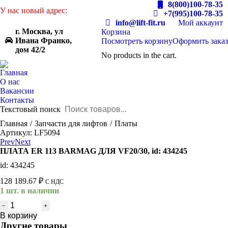
8(800)100-78-35
У нас новый адрес:
+7(995)100-78-35
info@lift-fit.ru
Мой аккаунт
г. Москва, ул
Корзина
Ивана Франко,
Посмотреть корзину
Оформить заказ
дом 42/2
No products in the cart.
Главная
О нас
Вакансии
Контакты
Текстовый поиск
You are here:
Главная
Запчасти для лифтов
Платы
Артикул: LF5094
Prev
Next
ПЛАТА ER 113 BARMAG ДЛЯ VF20/30, id: 434245
id: 434245
128 189.67
₽
С НДС
1 шт. в наличии
Количество
товара
В корзину
ПЛАТА
Другие товары