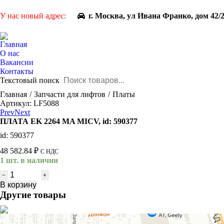
У нас новый адрес:
г. Москва, ул Ивана Франко, дом 42/
Главная
О нас
Вакансии
Контакты
Текстовый поиск
You are here:
Главная
Запчасти для лифтов
Платы
Артикул: LF5088
Prev
Next
ПЛАТА EK 2264 MA MICV, id: 590377
id: 590377
48 582.84
₽
С НДС
1 шт. в наличии
Количество
товара
В корзину
ПЛАТА
Другие товары
EK
2264
MA