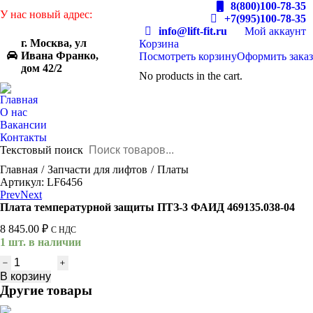
8(800)100-78-35
У нас новый адрес:
+7(995)100-78-35
info@lift-fit.ru
Мой аккаунт
г. Москва, ул
Корзина
Ивана Франко,
Посмотреть корзину
Оформить заказ
дом 42/2
No products in the cart.
Главная
О нас
Вакансии
Контакты
Текстовый поиск
You are here:
Главная
Запчасти для лифтов
Платы
Артикул: LF6456
Prev
Next
Плата температурной защиты ПТЗ-3 ФАИД 469135.038-04
8 845.00
₽
С НДС
1 шт. в наличии
Количество
товара
В корзину
Плата
Другие товары
температурной
защиты