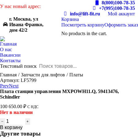
8(800)100-78-35
У нас новый адрес:
+7(995)100-78-35
info@lift-fit.ru
Мой аккаунт
г. Москва, ул
Корзина
Ивана Франко,
Посмотреть корзину
Оформить заказ
дом 42/2
No products in the cart.
Главная
О нас
Вакансии
Контакты
Текстовый поиск
You are here:
Главная
Запчасти для лифтов
Платы
Артикул: LF5799
Prev
Next
Плата станции управления MXPOWH11.Q, 59413476,
Schindler
100 650.00
₽
С НДС
Нет в наличии
Количество
товара
В корзину
Плата
Другие товары
станции