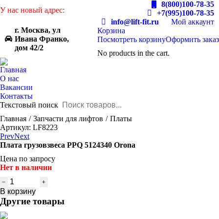
8(800)100-78-35
У нас новый адрес:
+7(995)100-78-35
info@lift-fit.ru
Мой аккаунт
г. Москва, ул
Корзина
Ивана Франко,
Посмотреть корзину
Оформить заказ
дом 42/2
No products in the cart.
Главная
О нас
Вакансии
Контакты
Текстовый поиск
You are here:
Главная
Запчасти для лифтов
Платы
Артикул: LF8223
Prev
Next
Плата грузовзвеса PPQ 5124340 Orona
Цена по запросу
Нет в наличии
Количество
товара
В корзину
Плата
Другие товары
грузовзвеса
PPQ