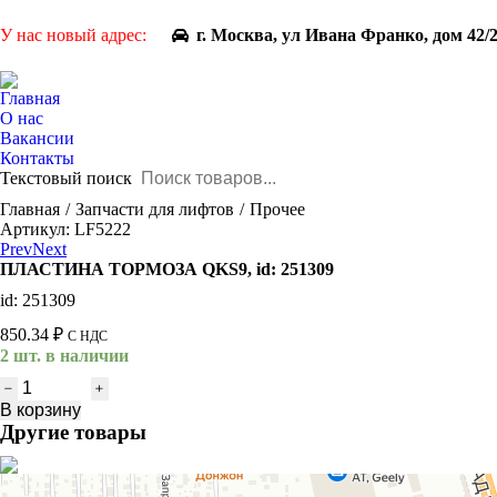
У нас новый адрес:
г. Москва, ул Ивана Франко, дом 42/
Главная
О нас
Вакансии
Контакты
Текстовый поиск
You are here:
Главная
Запчасти для лифтов
Прочее
Артикул: LF5222
Prev
Next
ПЛАСТИНА ТОРМОЗА QKS9, id: 251309
id: 251309
850.34
₽
С НДС
2 шт. в наличии
Количество
товара
В корзину
ПЛАСТИНА
Другие товары
ТОРМОЗА
QKS9,
id: