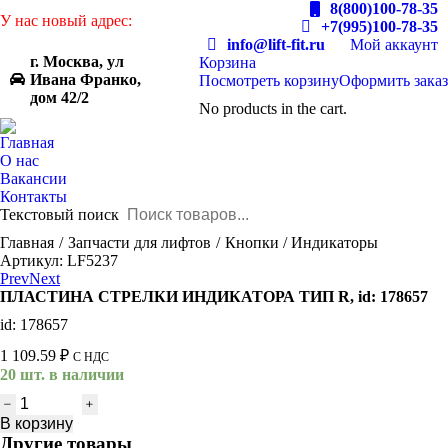
8(800)100-78-35
У нас новый адрес:
+7(995)100-78-35
info@lift-fit.ru
Мой аккаунт
г. Москва, ул
Корзина
Ивана Франко,
Посмотреть корзину
Оформить заказ
дом 42/2
No products in the cart.
Главная
О нас
Вакансии
Контакты
Текстовый поиск
You are here:
Главная
Запчасти для лифтов
Кнопки / Индикаторы
Артикул: LF5237
Prev
Next
ПЛАСТИНА СТРЕЛКИ ИНДИКАТОРА ТИП R, id: 178657
id: 178657
1 109.59
₽
С НДС
20 шт. в наличии
Количество
товара
В корзину
ПЛАСТИНА
Другие товары