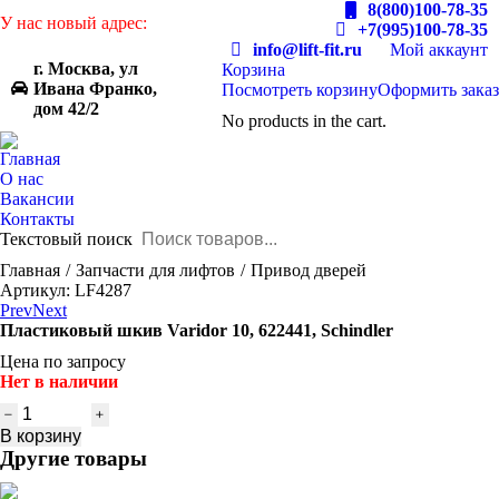
8(800)100-78-35
У нас новый адрес:
+7(995)100-78-35
info@lift-fit.ru
Мой аккаунт
г. Москва, ул
Корзина
Ивана Франко,
Посмотреть корзину
Оформить заказ
дом 42/2
No products in the cart.
Главная
О нас
Вакансии
Контакты
Текстовый поиск
You are here:
Главная
Запчасти для лифтов
Привод дверей
Артикул: LF4287
Prev
Next
Пластиковый шкив Varidor 10, 622441, Schindler
Цена по запросу
Нет в наличии
Количество
товара
В корзину
Пластиковый
Другие товары
шкив
Varidor