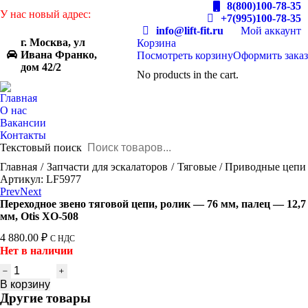
8(800)100-78-35
У нас новый адрес:
+7(995)100-78-35
info@lift-fit.ru
Мой аккаунт
г. Москва, ул
Корзина
Ивана Франко,
Посмотреть корзину
Оформить заказ
дом 42/2
No products in the cart.
Главная
О нас
Вакансии
Контакты
Текстовый поиск
You are here:
Главная
Запчасти для эскалаторов
Тяговые / Приводные цепи
Артикул: LF5977
Prev
Next
Переходное звено тяговой цепи, ролик — 76 мм, палец — 12,7
мм, Otis XO-508
4 880.00
₽
С НДС
Нет в наличии
Количество
товара
В корзину
Переходное
Другие товары
звено