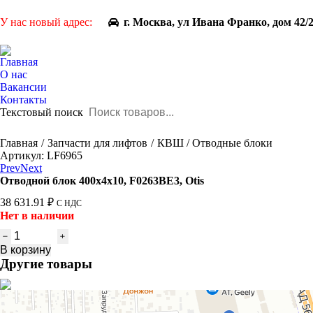
У нас новый адрес:
г. Москва, ул Ивана Франко, дом 42/
Главная
О нас
Вакансии
Контакты
Текстовый поиск
You are here:
Главная
Запчасти для лифтов
КВШ / Отводные блоки
Артикул: LF6965
Prev
Next
Отводной блок 400х4х10, F0263BE3, Otis
38 631.91
₽
С НДС
Нет в наличии
Количество
товара
В корзину
Отводной
Другие товары
блок
400х4х10,
F0263BE3,
Otis