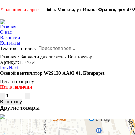
У нас новый адрес:
г. Москва, ул Ивана Франко, дом 42/
Главная
О нас
Вакансии
Контакты
Текстовый поиск
You are here:
Главная
Запчасти для лифтов
Вентиляторы
Артикул: LF7654
Prev
Next
Осевой вентилятор W2S130-AA03-01, Ebmpapst
Цена по запросу
Нет в наличии
Количество
товара
В корзину
Осевой
Другие товары
вентилятор
W2S130-
AA03-
01,
Ebmpapst