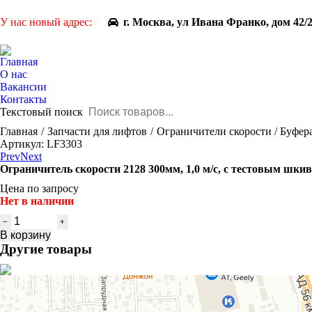
У нас новый адрес:
г. Москва, ул Ивана Франко, дом 42/
Главная
О нас
Вакансии
Контакты
Текстовый поиск
You are here:
Главная
Запчасти для лифтов
Ограничители скорости / Буфер
Артикул: LF3303
Prev
Next
Ограничитель скорости 2128 300мм, 1,0 м/с, с тестовым шки
Цена по запросу
Нет в наличии
Количество
товара
В корзину
Ограничитель
Другие товары
скорости
2128
300мм,
1,0
м/